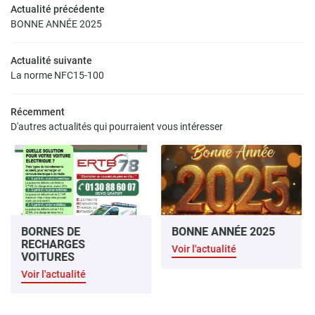
Accueil
Actualité précédente
BONNE ANNÉE 2025
tricité générale
aux Rénovations
Actualité suivante
La norme NFC15-100
Réalisations
Restez infor
Récemment
Avis
D'autres actualités qui pourraient vous intéresser
Actualités
INSCRIPTION NEWS
Contact
Rejoignez-nous
BORNES DE
BONNE ANNÉE 2025
RECHARGES
Voir l'actualité
VOITURES
Voir l'actualité