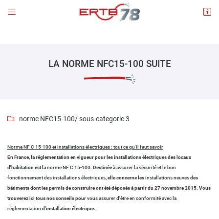
Norme NF C 15-100 et installations électriques : tout ce qu’il faut savoir


En France, la réglementation en vigueur pou..." />
4 place de l'Eglise
78660 ABLIS
01 30 88 60 07
LA NORME NFC15-100 SUITE
norme NFC15-100
/ sous-categorie 3

Norme NF C 15-100 et installations électriques : tout ce qu’il faut savoir
Adresse email de réception

En France, la réglementation en vigueur pour les installations électriques des locaux
d'habitation est la
norme NF C 15-100
. Destinée à
assurer la sécurité et le bon
En cochant cette case, vous consentez à recevoir nos propositions commerciales à
l'adresse email indiqué ci-dessus. Vous pouvez vous désinscrire à tout moment en
fonctionnement des installations électriques
, elle concerne les
installations neuves
des
utilisant
le formulaire de désinscription
.
bâtiments dont les permis de construire ont été déposés à partir du 27 novembre 2015. Vous
trouverez ici tous nos conseils pour
vous assurer d'être en conformité avec la
INSCRIPTION
réglementation
d'installation électrique.