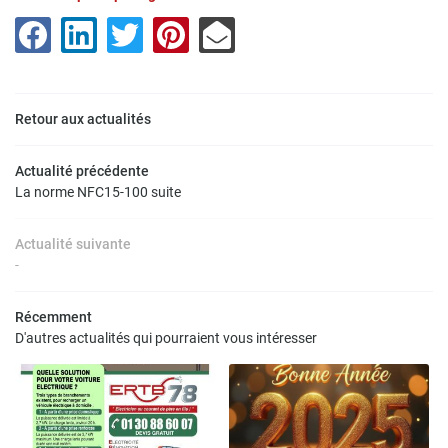
Une questio
01 30 88 60 0
Accueil
Retour aux actualités
tricité générale
aux Rénovations
Actualité précédente
La norme NFC15-100 suite
Réalisations
Restez infor
Avis
Actualité suivante
-
Actualités
INSCRIPTION NEWS
Récemment
Contact
D'autres actualités qui pourraient vous intéresser
Rejoignez-nous