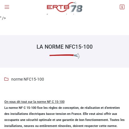
On vous dit tout sur la norme NF C 15-100


4 place de l'Eglise
La norme NF C 15-100 fixe les règles de conception, de réalisation et d’entr...
78660 ABLIS
" />
01 30 88 60 07
LA NORME NFC15-100
norme NFC15-100

Adresse email de réception

En cochant cette case, vous consentez à recevoir nos propositions commerciales à
On vous dit tout sur la norme NF C 15-100
l'adresse email indiqué ci-dessus. Vous pouvez vous désinscrire à tout moment en
utilisant
le formulaire de désinscription
.
La norme NF C 15-100 fixe les règles de conception, de réalisation et d’entretien
des installations électriques basse tension en France. Elle veut ainsi offrir aux
occupants une sécurité optimale et une garantie de bon fonctionnement. Toutes les
INSCRIPTION
installations, neuves ou entièrement rénovées, doivent respecter cette norme.