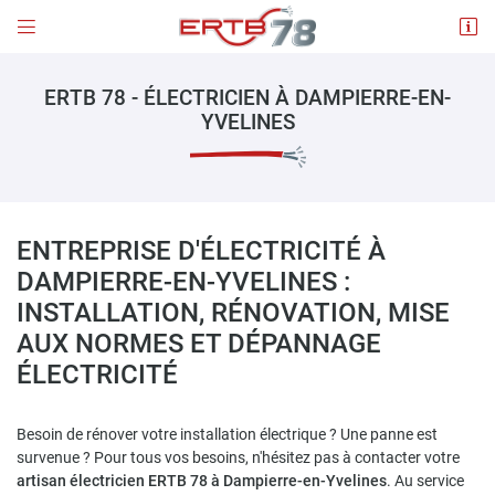


4 place de l'Eglise
78660 ABLIS
ERTB 78 - ÉLECTRICIEN À DAMPIERRE-EN-
01 30 88 60 07
YVELINES
ENTREPRISE D'ÉLECTRICITÉ À
DAMPIERRE-EN-YVELINES :
INSTALLATION, RÉNOVATION, MISE
AUX NORMES ET DÉPANNAGE
Adresse email de réception

ÉLECTRICITÉ
En cochant cette case, vous consentez à recevoir nos propositions commerciales à
l'adresse email indiqué ci-dessus. Vous pouvez vous désinscrire à tout moment en
utilisant
le formulaire de désinscription
.
Besoin de rénover votre installation électrique ? Une panne est
survenue ? Pour tous vos besoins, n'hésitez pas à contacter votre
INSCRIPTION
artisan électricien ERTB 78 à Dampierre-en-Yvelines
. Au service