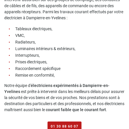
de câbles et de fils, des appareils de commande ou encore des
appareils récepteurs. Parmi les travaux courant effectués par votre
électricien à Dampierre-en-Yvelines :
Tableaux électriques,
VMC,
Radiateurs,
Une questio
Luminaires intérieurs & extérieurs,
Interrupteurs,
Prises électriques,
01 30 88 60 0
Accueil
Raccordement spécifique
Remise en conformité,
tricité générale
Notre équipe d'
électriciens expérimentés à Dampierre-en-
aux Rénovations
Yvelines
est prête à intervenir dans les meilleurs délais pour assurer
la sécurité de vos biens et de vos proches. Nos prestations sont à
Réalisations
destination des particuliers et des professionnels, et nos électriciens
maîtrisent aussi bien le
courant faible que le courant fort
.
Restez infor
Avis
Actualités
INSCRIPTION NEWS
01 30 88 60 07