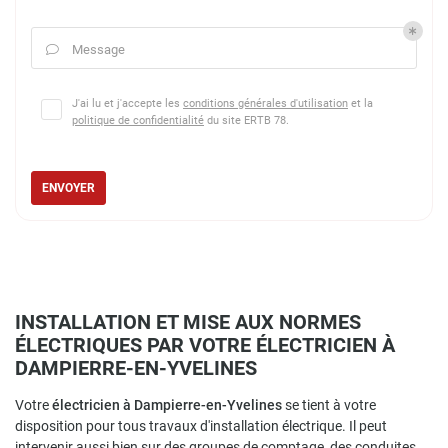
Message

J'ai lu et j'accepte les
conditions générales d'utilisation
et la
politique de confidentialité
du site
ERTB 78
.
ENVOYER
INSTALLATION ET MISE AUX NORMES
ÉLECTRIQUES PAR VOTRE ÉLECTRICIEN À
DAMPIERRE-EN-YVELINES
Votre
électricien à Dampierre-en-Yvelines
se tient à votre
disposition pour tous travaux d'installation électrique. Il peut
intervenir aussi bien sur des groupes de comptage, des conduites