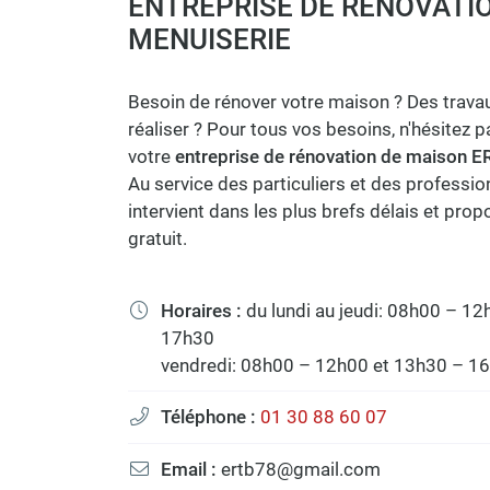
ENTREPRISE DE RÉNOVATION
à l'adresse email indiqué ci-dessus. Vous pouvez vous désinscrire à 
en utilisant
le formulaire de désinscription
.
MENUISERIE
INSCRIPTION
Besoin de rénover votre maison ? Des travau
réaliser ? Pour tous vos besoins, n'hésitez 
votre
entreprise de rénovation de maison ER
Au service des particuliers et des professi
intervient dans les plus brefs délais et pro
gratuit.
Horaires :
du lundi au jeudi: 08h00 – 1

17h30
vendredi: 08h00 – 12h00 et 13h30 – 1
Téléphone :
01 30 88 60 07

Email :
ertb78@gmail.com
