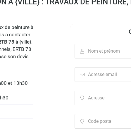
 À {VILLE} : TRAVAUX DE PEINTURE, 
tout moment
x de peinture à
pas à contacter
TB 78 à {ville}
.
onnels, ERTB 78
Nom et prénom

pose son devis
Adresse email

2h00 et 13h30 –
6h30
Adresse

Code postal
