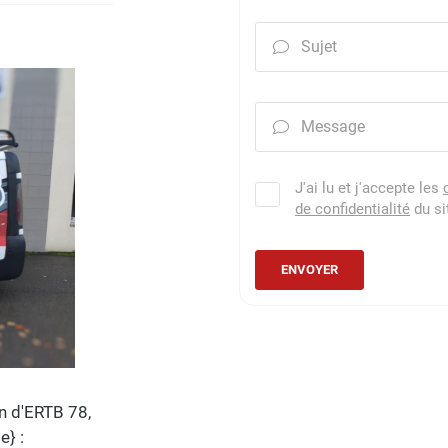
Sujet

Message

J'ai lu et j'accepte les
de confidentialité
du si
ENVOYER
n d'ERTB 78,
e} :