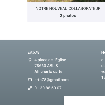
NOTRE NOUVEAU COLLABORATEUR
2 photos
Ertb78
Ho
4 place de l'Eglise
du
78660 ABLIS
e
Afficher la carte
ve
1
01 30 88 60 07