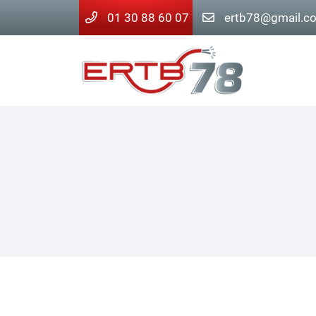
01 30 88 60 07
4 place de l'Eglise
78660 ABLIS
01 30 88 60 07
Adresse email de réception

En cochant cette case, vous consentez à recevoir nos propositions c